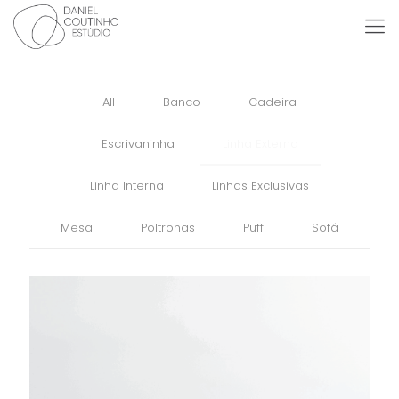
All
Banco
Cadeira
Escrivaninha
Linha Externa
Linha Interna
Linhas Exclusivas
Mesa
Poltronas
Puff
Sofá