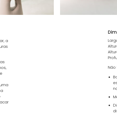
Dim
Larg
ar, a
Altur
uras
Altu
Prof
das
Não 
nos,
ue
B
e
m uma
na
ca
o
M
acar
D
di