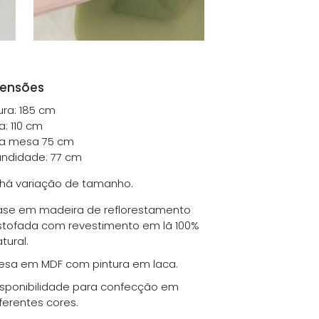
ensões
ura: 185 cm
a: 110 cm
ra mesa 75 cm
undidade: 77 cm
há variação de tamanho.
ase em madeira de reflorestamento
stofada com revestimento em lã 100%
tural.
esa em MDF com pintura em laca.
isponibilidade para confecção em
ferentes cores.