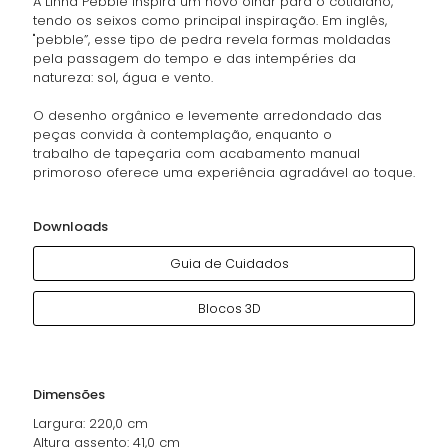
A Linha Pebble inspira um novo olhar para o cotidiano,
tendo os seixos como principal inspiração. Em inglês,
"pebble”, esse tipo de pedra revela formas moldadas
pela passagem do tempo e das intempéries da
natureza: sol, água e vento.
O desenho orgânico e levemente arredondado das
peças convida à contemplação, enquanto o
trabalho de tapeçaria com acabamento manual
primoroso oferece uma experiência agradável ao toque.
Downloads
Guia de Cuidados
Blocos 3D
Dimensões
Largura: 220,0 cm
Altura assento: 41,0 cm